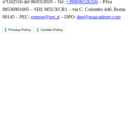
n°G02516 del 06/03/2019 – Tel.
+390696526326
– P.Iva
08536901005 – SDI: M5UXCR1 – via C. Colombo 440, Roma
00145 – PEC:
romeur@pec.it
– DPO:
dpo@reaacademy.com
Privacy Policy
Cookie Policy