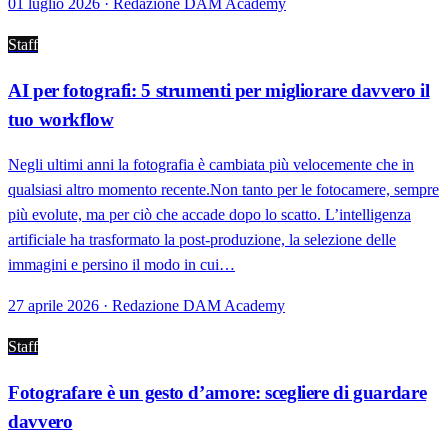
01 luglio 2026 · Redazione DAM Academy
Staff
AI per fotografi: 5 strumenti per migliorare davvero il
tuo workflow
Negli ultimi anni la fotografia è cambiata più velocemente che in
qualsiasi altro momento recente.Non tanto per le fotocamere, sempre
più evolute, ma per ciò che accade dopo lo scatto. L’intelligenza
artificiale ha trasformato la post-produzione, la selezione delle
immagini e persino il modo in cui…
27 aprile 2026 · Redazione DAM Academy
Staff
Fotografare è un gesto d’amore: scegliere di guardare
davvero