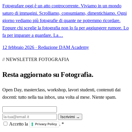
Fotografare oggi è un atto controcorrente. Viviamo in un mondo
saturo di immagini. Scrolliamo, consumiamo, dimentichiamo. Ogni
giorno vediamo più fotografie di quante ne potremmo ricordare.
Eppure chi sceglie la fotografia non lo fa per aggiungere rumore. Lo
fa per imparare a guardare. La…
12 febbraio 2026 · Redazione DAM Academy
// NEWSLETTER FOTOGRAFIA
Resta aggiornato su
Fotografia
.
Open Day, masterclass, workshop, lavori studenti, contenuti dai
docenti: tutto nella tua inbox, una volta al mese. Niente spam.
Iscrivimi →
Accetto la
.
*
Privacy Policy