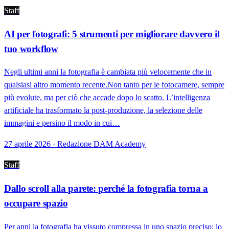
Staff
AI per fotografi: 5 strumenti per migliorare davvero il
tuo workflow
Negli ultimi anni la fotografia è cambiata più velocemente che in
qualsiasi altro momento recente.Non tanto per le fotocamere, sempre
più evolute, ma per ciò che accade dopo lo scatto. L’intelligenza
artificiale ha trasformato la post-produzione, la selezione delle
immagini e persino il modo in cui…
27 aprile 2026 · Redazione DAM Academy
Staff
Dallo scroll alla parete: perché la fotografia torna a
occupare spazio
Per anni la fotografia ha vissuto compressa in uno spazio preciso: lo