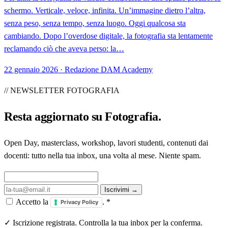
schermo. Verticale, veloce, infinita. Un’immagine dietro l’altra,
senza peso, senza tempo, senza luogo. Oggi qualcosa sta
cambiando. Dopo l’overdose digitale, la fotografia sta lentamente
reclamando ciò che aveva perso: la…
22 gennaio 2026 · Redazione DAM Academy
// NEWSLETTER FOTOGRAFIA
Resta aggiornato su
Fotografia
.
Open Day, masterclass, workshop, lavori studenti, contenuti dai
docenti: tutto nella tua inbox, una volta al mese. Niente spam.
Iscrivimi →
Accetto la
.
*
Privacy Policy
✓ Iscrizione registrata. Controlla la tua inbox per la conferma.